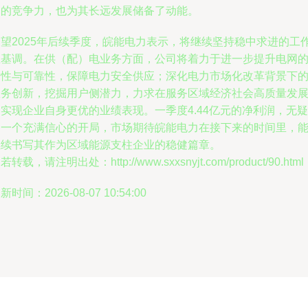
务的竞争力，也为其长远发展储备了动能。
展望2025年后续季度，皖能电力表示，将继续坚持稳中求进的工
总基调。在供（配）电业务方面，公司将着力于进一步提升电网
韧性与可靠性，保障电力安全供应；深化电力市场化改革背景下
服务创新，挖掘用户侧潜力，力求在服务区域经济社会高质量发
实现企业自身更优的业绩表现。一季度4.44亿元的净利润，无疑
是一个充满信心的开局，市场期待皖能电力在接下来的时间里，
继续书写其作为区域能源支柱企业的稳健篇章。
若转载，请注明出处：http://www.sxxsnyjt.com/product/90.html
新时间：2026-08-07 10:54:00