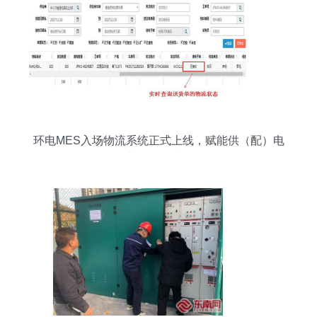
环电MES入场物流系统正式上线，赋能供（配）电
业务效能升级