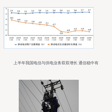
上半年我国电信与供电业务双双增长 通信稳中有
进，电力支撑有力