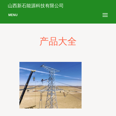
山西新石能源科技有限公司
MENU
产品大全