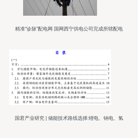
精准“诊脉”配电网 国网西宁供电公司完成所辖配电
网全面“体检”与升级
国君产业研究 | 储能技术路线选择:锂电、钠电、氢
能、钒电产业链谁将胜出