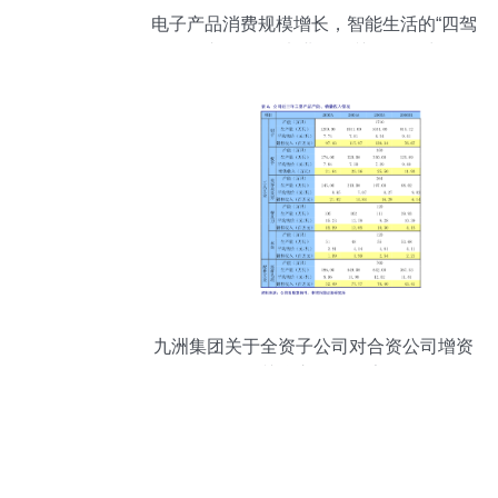
电子产品消费规模增长，智能生活的“四驾
马车”——供电业务的关键驱动力
九洲集团关于全资子公司对合资公司增资
暨关联交易的公告