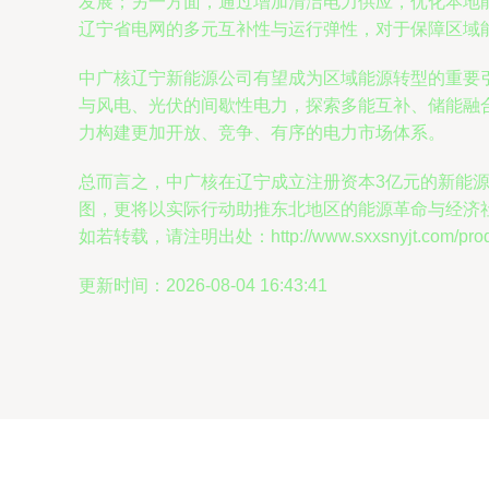
发展；另一方面，通过增加清洁电力供应，优化本地
辽宁省电网的多元互补性与运行弹性，对于保障区域
中广核辽宁新能源公司有望成为区域能源转型的重要
与风电、光伏的间歇性电力，探索多能互补、储能融
力构建更加开放、竞争、有序的电力市场体系。
总而言之，中广核在辽宁成立注册资本3亿元的新能
图，更将以实际行动助推东北地区的能源革命与经济
如若转载，请注明出处：http://www.sxxsnyjt.com/produc
更新时间：2026-08-04 16:43:41