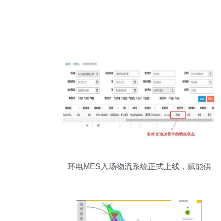
环电MES入场物流系统正式上线，赋能供
（配）电业务效能升级